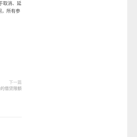
于取消、延
间，所有参
下一篇
杠杆的借贷限额