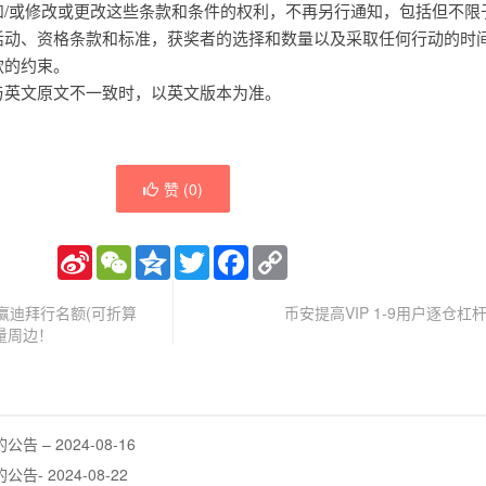
和/或修改或更改这些条款和条件的权利，不再另行通知，包括但不限
活动、资格条款和标准，获奖者的选择和数量以及采取任何行动的时
款的约束。
与英文原文不一致时，以英文版本为准。
赞 (
0
)
Sina
WeChat
Qzone
Twitter
Facebook
Copy
Weibo
Link
赢迪拜行名额(可折算
币安提高VIP 1-9用户逐仓
限量周边！
– 2024-08-16
 2024-08-22