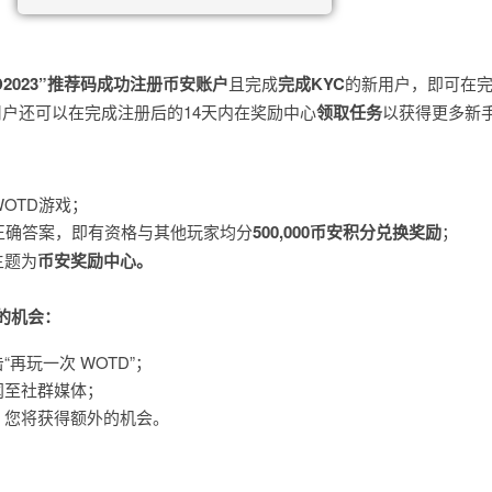
2023”
推荐码成功注册币安账户
且完成
完成KYC
的新用户，即可在完
用户还可以在完成注册后的14天内在奖励中心
领取任务
以获得更多新
WOTD游戏；
个正确答案，即有资格与其他玩家均分
500,000币安积分兑换奖励
；
主题为
币安奖励中心。
的机会：
再玩一次 WOTD”；
闻至社群媒体；
，您将获得额外的机会。