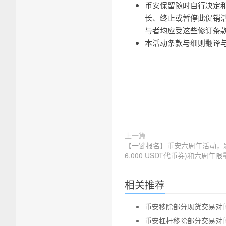
币安保留随时自行决定
长、终止或暂停此促销
与者均应受这些修订条
本活动条款与细则翻译
上一篇
【一键报名】币安六周年活动，
6,000 USDT代币券)和六周年
相关推荐
币安移除部分现货交易对的公告 
币安杠杆移除部分交易对的公告-