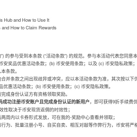
s Hub and How to Use It
s and How to Claim Rewards
活动”) 的参与受到本条款 (“活动条款”) 的规范。参与本活动代表您同意
 币安奖品优惠活动条款；(b) 币安使用条款；以及 (c) 币安隐私政策
入本条款。
他合并条款之间出现歧异或冲突，应以本活动条款为准，其次按以下
品优惠活动条款；(b) 币安使用条款；(c) 币安隐私政策。
前完成身份认证方有资格领取奖励。
码
成功注册币安账户且完成
身份认证
的新用户
，即可获得9折手续费
时效性取决于币安现货返佣的时效性；
后两周内以卡券形式发放，可在我的-奖励中心查看并领取；
量行为、批量注册小号、自买自卖、相互对敲等作弊行为，币安将严