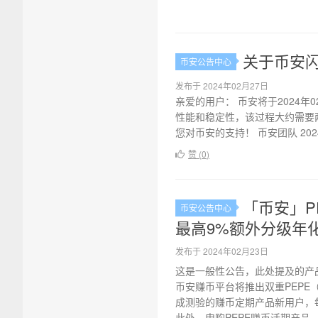
关于币安闪
币安公告中心
发布于 2024年02月27日
亲爱的用户： 币安将于2024年
性能和稳定性，该过程大约需要
您对币安的支持！ 币安团队 202
赞 (
0
)
「币安」P
币安公告中心
最高9%额外分级年
发布于 2024年02月23日
这是一般性公告，此处提及的产
币安赚币平台将推出双重PEPE（
成测验的赚币定期产品新用户，每人
此外，申购PEPE赚币活期产品，除