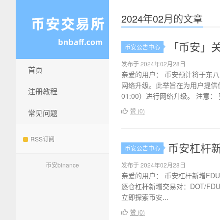
2024年02月的文章
「币安」关
币安公告中心
发布于 2024年02月28日
首页
亲爱的用户： 币安预计将于东八区时
网络升级。此举旨在为用户提供优质体
注册教程
01:00）进行网络升级。 注意： 更
赞 (
0
)
常见问题
RSS订阅
币安杠杆新
币安公告中心
币安binance
发布于 2024年02月28日
亲爱的用户： 币安杠杆新增FDUS
逐仓杠杆新增交易对：DOT/FDUSD、
立即探索币安...
赞 (
0
)