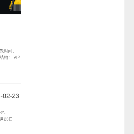
生效时间：
构： VIP
2-23
RY、
月23日