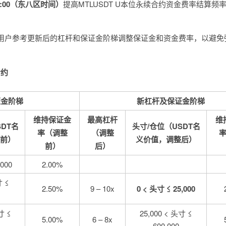
00:00（东八区时间）
提高MTLUSDT U本位永续合约资金费率结算频
用户参考更新后的杠杆和保证金阶梯调整保证金和资金费率，以避免
合约
证金阶梯
新杠杆及保证金阶梯
维持保证金
最高杠杆
维
SDT名
头寸/仓位
（USDT名
率
（调整
（调整
前）
义价值，调整后）
前）
后）
,000
2.00%
寸 ≤
2.50%
9 – 10x
0 < 头寸 ≤ 25,000
寸 ≤
25,000 < 头寸 ≤
5.00%
6 – 8x
600,000