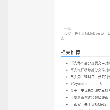
上一篇
「币安」关于支持MultiversX
告
相关推荐
币安移除部分现货交易对的公告 
币安杠杆移除部分交易对的公告-
币安周三理财日：新限时活动
#CryptoLemonadeS
关于币安现货新增交易对及交易
币安新币挖矿和超级赚币上线T
「币安」关于支持Metis