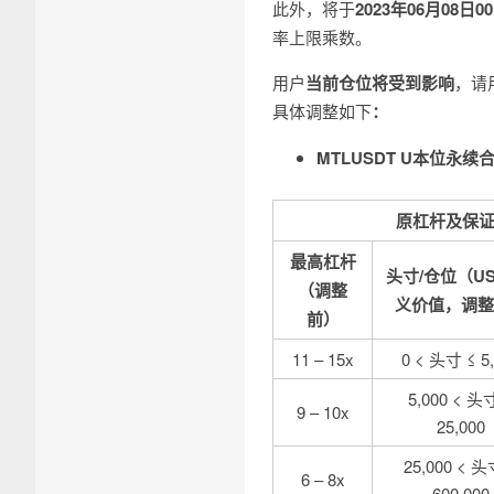
此外，将于
2023年06月08日
率上限乘数。
用户
当前仓位将受到影响
，请
具体调整如下
：
MTLUSDT U本位永续
原杠杆及保
最高杠杆
头寸/仓位
（U
（调整
义价值，调整
前）
11 – 15x
0 < 头寸 ≤ 5
5,000 < 头
9 – 10x
25,000
25,000 < 头
6 – 8x
600,000