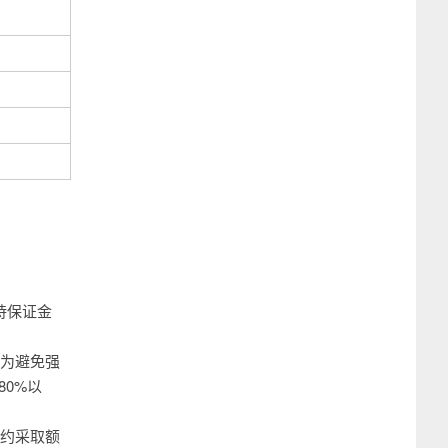
维持保证金
，为避免强
0%以
合约采取额