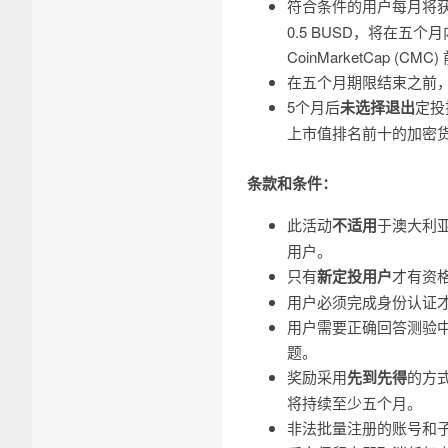
符合条件的用户每月将获得
0.5 BUSD，将在五
CoinMarketCap (
在五个月期限结束之前
5个月后
未选择退出
定投
上市值排名前十的加密
条款和条件：
此活动
不适用
于澳大利
用户。
只有
新定投用户
才有资
用户必须完成身份认证
用户需要正确回答测验
题。
奖励采用
先到先得
的方
将持续至少五个月。
非法批量注册的账号和