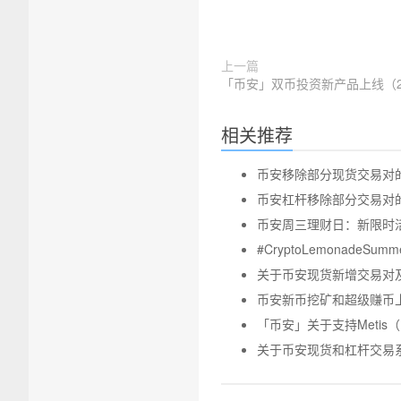
上一篇
「币安」双币投资新产品上线（202
相关推荐
币安移除部分现货交易对的公告 
币安杠杆移除部分交易对的公告-
币安周三理财日：新限时活动
#CryptoLemonadeS
关于币安现货新增交易对及交易
币安新币挖矿和超级赚币上线T
「币安」关于支持Metis
关于币安现货和杠杆交易系统