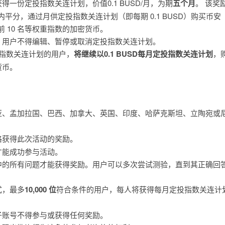
一份定投指数关连计划，价值0.1 BUSD/月，为期
五个月
。 该奖
个月内平分，通过月供定投指数关连计划（即每期 0.1 BUSD）购买币安
CMC) 前 10 名等权重指数的加密货币。
，用户不得编辑、暂停或取消定投指数关连计划。
指数关连计划的用户，
将继续以0.1 BUSD每月定投指数关连计划
，
货币。
亚、孟加拉国、巴西、加拿大、英国、印度、哈萨克斯坦、立陶宛或
格获得此次活动的奖励。
才能成功参与活动。
中的所有问题才能获得奖励。用户可以多次尝试测验，直到其正确回
式，最多
10,000 位
符合条件的用户，每人将获得每月定投指数关连计
子账号不得参与或获得任何奖励。