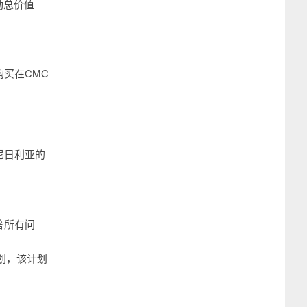
励总价值
购买在CMC
尼日利亚的
答所有问
划，该计划