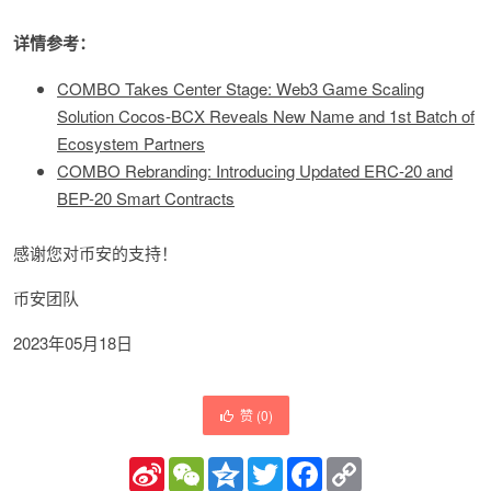
详情参考：
COMBO Takes Center Stage: Web3 Game Scaling
Solution Cocos-BCX Reveals New Name and 1st Batch of
Ecosystem Partners
COMBO Rebranding: Introducing Updated ERC-20 and
BEP-20 Smart Contracts
感谢您对币安的支持！
币安团队
2023年05月18日
赞 (
0
)
Sina
WeChat
Qzone
Twitter
Facebook
Copy
Weibo
Link