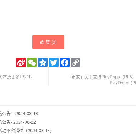
赞 (
0
)
Sina
WeChat
Qzone
Twitter
Facebook
Copy
Weibo
Link
资产及更多USDT、
「币安」关于支持PlayDapp（PL
PlayDapp
– 2024-08-16
 2024-08-22
不容错过（2024-08-14）