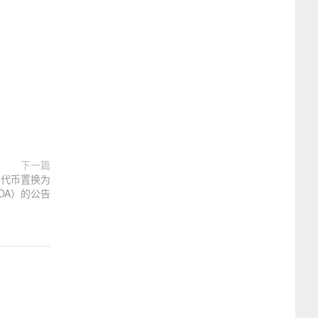
下一篇
A）代币置换为
（PDA）的公告