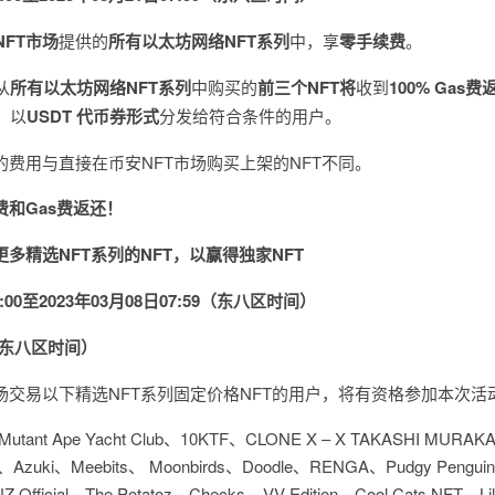
NFT市场
提供的
所有以太坊
网络NFT系列
中，享
零手续费
。
从
所有以太坊
网络NFT系列
中购买的
前三个NFT将
收到
100%
Gas费
，以
USDT 代币券形式
分发给符合条件的用户。
的费用与直接在币安NFT市场购买上架的NFT不同。
费和Gas费返还！
更多精选NFT系列的NFT，以赢得独家NFT
:00至2023年03月08日07:59（东八区时间）
日（东八区时间）
场交易以下精选NFT系列固定价格NFT的用户，将有资格参加本次活
b、Mutant Ape Yacht Club、10KTF、CLONE X – X TAKASHI MURA
side、Azuki、Meebits、 Moonbirds、Doodle、RENGA、Pudgy Pengui
Z Official、The Potatoz、Checks – VV Edition、Cool Cats NFT、Li