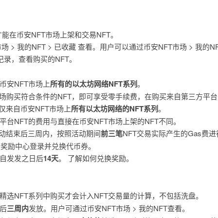
能在币安NFT市场上架和交易NFT。
 > 我的NFT > 已收藏 查看。用户可以通过币安NFT市场 > 我的NF
史记录，查看购买的NFT。
币安NFT市场上
所有的以太坊网络NFT系列
。
市场购买符合条件的NFT，即可享受零手续费，在购买来自第三方平台
仅来自币安NFT市场上
所有以太坊网络的NFT系列
。
平台NFT的费用与直接在币安NFT市场上架的NFT不同。
活动结束后三周内，按照活动期间
前三笔
NFT交易实际产生的Gas费
> 奖励中心登录并兑换代币券。
自发发之日后
14天
。 了解如何兑换奖励。
精选NFT系列中购买才会计入NFT交易量的计算，不包括洗盘。
后
三周内
发放。用户可通过币安NFT市场 > 我的NFT查看。