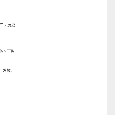
T > 历史
的NFT时
进行发放。