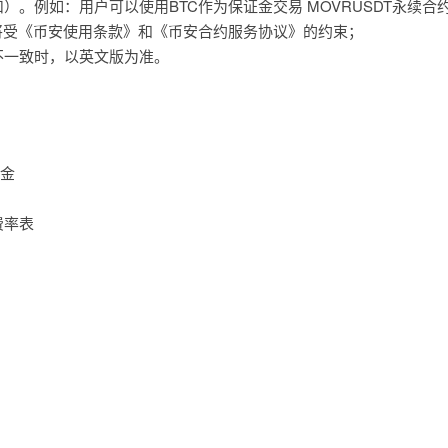
）。例如：用户可以使用BTC作为保证金交易 MOVRUSDT永续合
约将受《币安使用条款》和《币安合约服务协议》的约束；
不一致时，以英文版为准。
证金
费率表