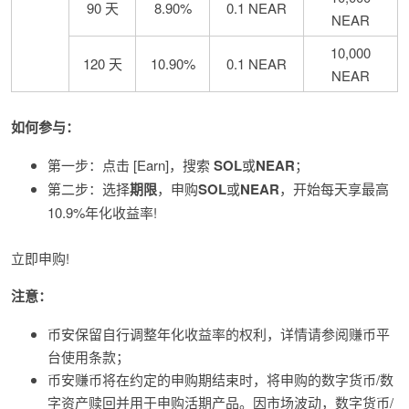
90 天
8.90%
0.1 NEAR
NEAR
10,000
120 天
10.90%
0.1 NEAR
NEAR
如何参与：
第一步：点击 [Earn]，搜索
SOL
或
NEAR
；
第二步：选择
期限
，申购
SOL
或
NEAR
，开始每天享最高
10.9%年化收益率!
立即申购!
注意：
币安保留自行调整年化收益率的权利，详情请参阅赚币平
台使用条款；
币安赚币将在约定的申购期结束时，将申购的数字货币/数
字资产赎回并用于申购活期产品。因市场波动，数字货币/